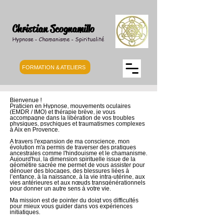
Christian Scognamillo
Hypnose - Chamanisme - Spiritualité
FORMATION & ATELIERS
Bienvenue !
Praticien en Hypnose, mouvements oculaires
(EMDR / IMO) et thérapie brève, je vous
accompagne dans la libération de vos troubles
physiques, psychiques et traumatismes complexes
à Aix en Provence.
A travers l'expansion de ma conscience, mon
évolution m'a permis de traverser des pratiques
ancestrales comme l'hindouisme et le chamanisme.
Aujourd'hui, la dimension spirituelle issue de la
géométire sacrée me permet de vous assister pour
dénouer des blocages, des blessures liées à
l’enfance, à la naissance, à la vie intra-utérine, aux
vies antérieures et aux nœuds transgénérationnels
pour donner un autre sens à votre vie.
Ma mission est de pointer du doigt vos difficultés
pour mieux vous guider dans vos expériences
initiatiques.