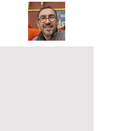
Hypnose - IMO / EMDR
Hypnose
&
EMDR
Addictions
ADDICTIONS