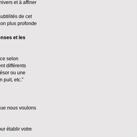
ivers et à affiner
btilités de cet
ion plus profonde
nses et les
nce selon
nt différents
trésor ou une
puit, etc.”
 que nous voulons
r établir votre