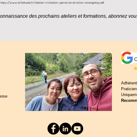
https://www.billetweb.fr/atelier-initiation-pendule-et-bilan-energetique8
onnaissance des prochains ateliers et formations, abonnez vo
Adhérent
Praticie
Uniquem
nose
Recomm