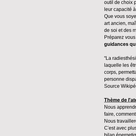
outil de choix
leur capacité à
Que vous soyez
art ancien, ma
de soi et des 
Préparez vous 
guidances qui
“La radiesthés
laquelle les êt
corps, permetta
personne dispar
Source Wikipé
Thème de l'ate
Nous apprendro
faire, comment 
Nous travaille
C'est avec plu
bilan énergeti