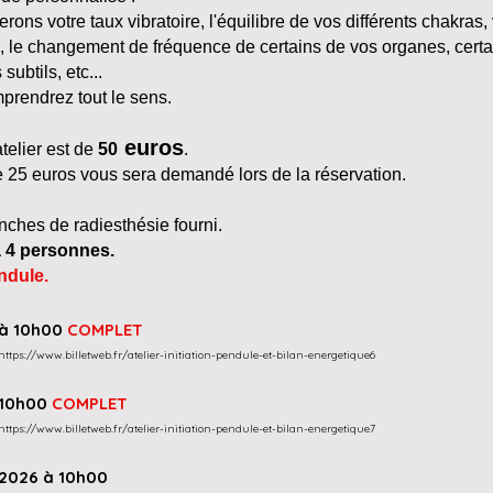
ons votre taux vibratoire, l'équilibre de vos différents chakras,
le changement de fréquence de certains de vos organes, certa
subtils, etc...
prendrez tout le sens.
euros
atelier est de
50
.
25 euros vous sera demandé lors de la réservation.
nches de radiesthésie fourni.
 à 4 personnes.
ndule.
 à 10h00
COMPLET
https://www.billetweb.fr/atelier-initiation-pendule-et-bilan-energetique6
 10h00
COMPLET
https://www.billetweb.fr/atelier-initiation-pendule-et-bilan-energetique7
 2026 à 10h00