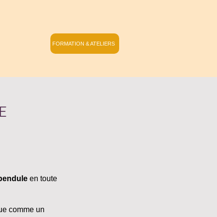
FORMATION & ATELIERS
E
e pendule
en toute
ingue comme un