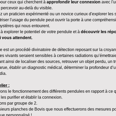
 pour ceux qui cherchent à
approfondir leur connexion
avec l'un
 percevoir au-delà du visible.
 un praticien expérimenté ou un novice curieux d'explorer les su
îtriser l'usage du pendule peut ouvrir la porte à une compréhens
mystères qui nous entourent.
à explorer le potentiel de votre pendule et à
découvrir les répo
 vous attendent.
ie est un procédé divinatoire de détection reposant sur la croya
res vivants seraient sensibles à certaines radiations qu’émettraie
nt ainsi de localiser des sources, retrouver un objet perdu, un 
ue, établir un diagnostic médical, déterminer la profondeur d’un 
dia.
lier :
ns le fonctionnement des différents pendules en rapport à ce
les purifier et établir la connexion.
rons par groupe de 2.
sieurs planches de Bovis que nous effectuerons des mesures pou
que personnalisé !